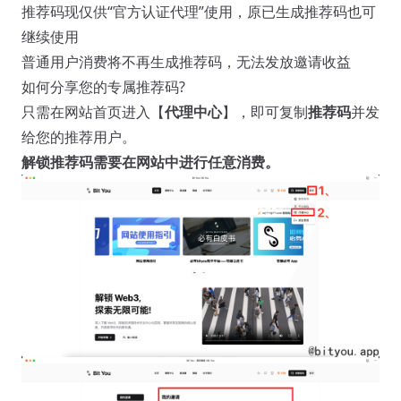
推荐码现仅供“官方认证代理”使用，原已生成推荐码也可
继续使用
普通用户消费将不再生成推荐码，无法发放邀请收益
如何分享您的专属推荐码?
只需在网站首页进入【
代理中心
】，即可复制
推荐码
并发
给您的推荐用户。
解锁推荐码需要在网站中进行任意消费。